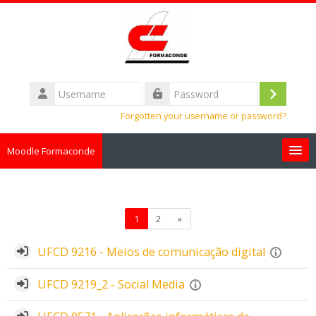
Skip to main content
Username
Log
Password
Forgotten your username or password?
in
Moodle Formaconde
English ‎(en)‎
Search
Page 1
Page 2
Next page
1
2
»
courses
Sub
UFCD 9216 - Meios de comunicação digital
UFCD 9219_2 - Social Media