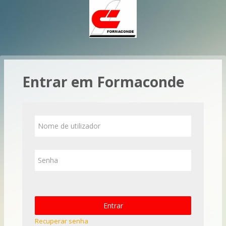
Ir para o conteúdo principal
Entrar em Formaconde
Nome de utilizador
Senha
Entrar
Recuperar senha